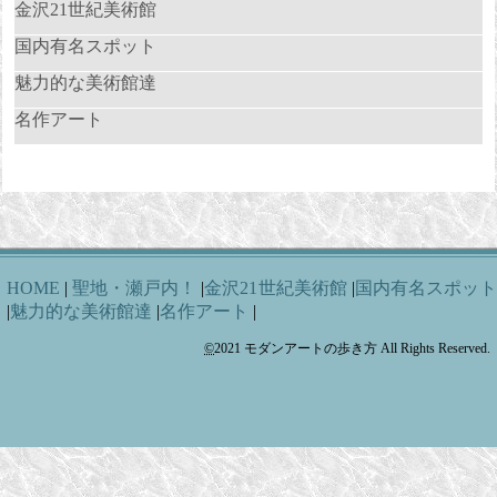
金沢21世紀美術館
国内有名スポット
魅力的な美術館達
名作アート
HOME
|
聖地・瀬戸内！
|
金沢21世紀美術館
|
国内有名スポッ
|
魅力的な美術館達
|
名作アート
|
©
2021
モダンアートの歩き方
All Rights Reserved.